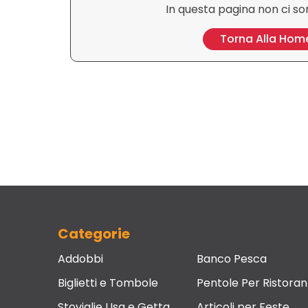
In questa pagina non ci so
Torna Alla Hom
Categorie
Addobbi
Banco Pesca
Biglietti e Tombole
Pentole Per Ristoran
Stoviglie Usa e Getta
Articoli per Feste