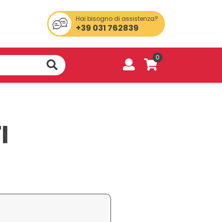
Hai bisogno di assistenza?
+39 031 762839
0
I