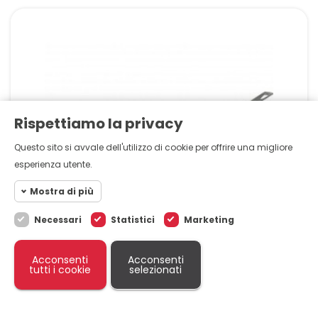
Rispettiamo la privacy
Questo sito si avvale dell'utilizzo di cookie per offrire una migliore
esperienza utente.
Mostra di più
Necessari
Statistici
Marketing
Cookie necessari
Necessari
I Cookie Necessari aiutano il sito web
Cookie
Acconsenti
Acconsenti
statistici
ad essere utilizzabile dal visitatore e
tutti i cookie
selezionati
permettono il funzionamento di
Marketing
base come la navigazione e
PADELLE
Altri cookie
l'accesso sicuro ad aree private.