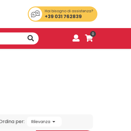
Hai bisogno di assistenza?
+39 031 762839
0
Ordina per:

Rilevanza