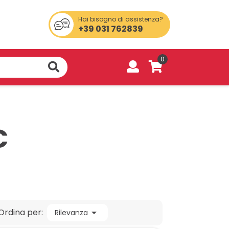
Hai bisogno di assistenza?
+39 031 762839
0
C
Ordina per:

Rilevanza